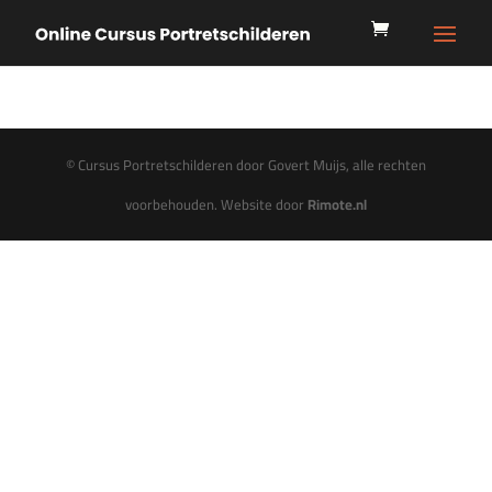
© Cursus Portretschilderen door Govert Muijs, alle rechten
voorbehouden. Website door
Rimote.nl