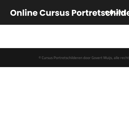
ONLINE
© Cursus Portretschilderen door Govert Muijs, alle re