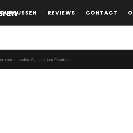
 CURSUSSEN
REVIEWS
CONTACT
O
chten voorbehouden. Website door
Rimote.nl